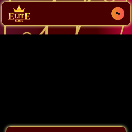
Politica de confidentialitate
Contact
Termeni si conditii
Joc Responsabil
Cariere
urmareste-ne
Solutionarea litigiilor
ANPC
Accesul minorilor la Jocurile de Noroc este
strict interzis! Pentru vizualizare trebuie sa
declari pe propria raspundere ca ai indeplinit 18
ani, varsta minima legala de participare.
Acest site este detinut si operat de JOLI GAMES
ORIGINAL SRL, companie inregistrata in orasul