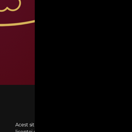
Politica de confidentialitate
Contact
Termeni si conditii
Joc Responsabil
Cariere
Acest site este detinut si operat de JOLI GAMES O
licentei eliberate de catre Oficiul National de J