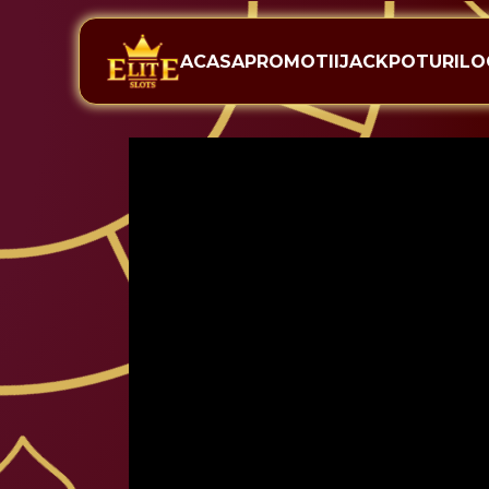
ACASA
PROMOTII
JACKPOTURI
LO