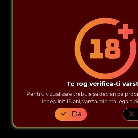
Te rog verifica-ti vars
Pentru vizualizare trebuie sa declari pe prop
urmareste-ne
indeplinit 18 ani, varsta minima legala d
Solutionarea litigiilor
ANPC
Accesul minorilor la Jocuri
Da
Pentru vizualizare trebui
ca ai indeplinit 18 ani, var
RIGINAL SRL, companie inregistrata in orasul Pitesti, Rom
ocuri de Noroc avand numarul L1190117H001155. Pentru mai